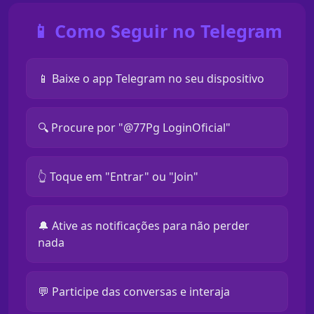
📱 Como Seguir no Telegram
📱 Baixe o app Telegram no seu dispositivo
🔍 Procure por "@77Pg LoginOficial"
👆 Toque em "Entrar" ou "Join"
🔔 Ative as notificações para não perder
nada
💬 Participe das conversas e interaja