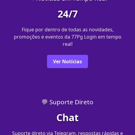
24/7
Fique por dentro de todas as novidades,
promoções e eventos da 77Pg Login em tempo
real!
Ver Notícias
💬 Suporte Direto
Chat
Suporte direto via Telegram, respostas rápidas e