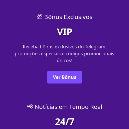
🎁 Bônus Exclusivos
VIP
Receba bônus exclusivos do Telegram,
promoções especiais e códigos promocionais
únicos!
Ver Bônus
📢 Notícias em Tempo Real
24/7