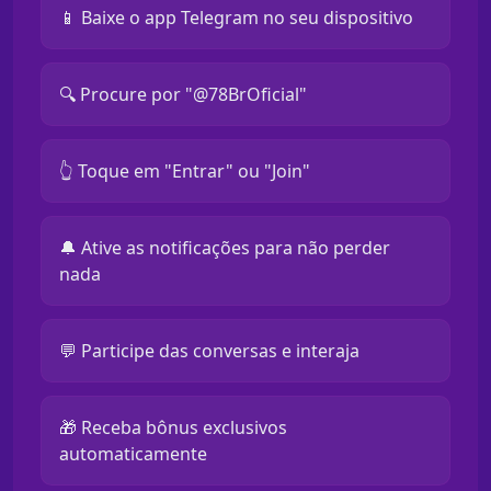
📱 Baixe o app Telegram no seu dispositivo
🔍 Procure por "@78BrOficial"
👆 Toque em "Entrar" ou "Join"
🔔 Ative as notificações para não perder
nada
💬 Participe das conversas e interaja
🎁 Receba bônus exclusivos
automaticamente