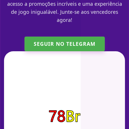
acesso a promoções incríveis e uma experiência
de jogo inigualável. Junte-se aos vencedores
agora!
SEGUIR NO TELEGRAM