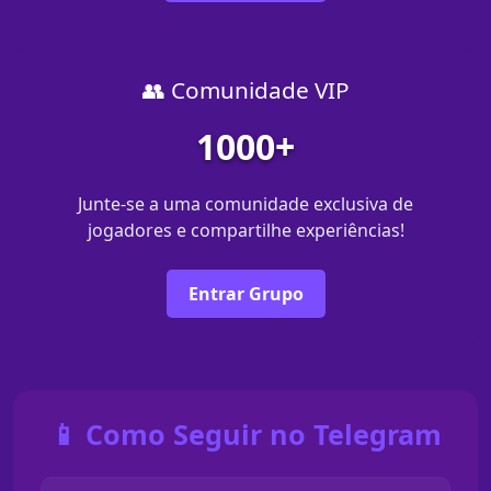
👥 Comunidade VIP
1000+
Junte-se a uma comunidade exclusiva de
jogadores e compartilhe experiências!
Entrar Grupo
📱 Como Seguir no Telegram