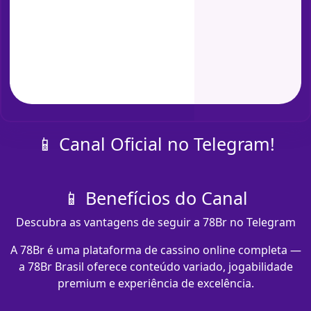
📱 Canal Oficial no Telegram!
📱 Benefícios do Canal
Descubra as vantagens de seguir a 78Br no Telegram
A 78Br é uma plataforma de cassino online completa —
a 78Br Brasil oferece conteúdo variado, jogabilidade
premium e experiência de excelência.