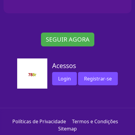
SEGUIR AGORA
Acessos
Login
Registrar-se
Políticas de Privacidade
Termos e Condições
Sitemap