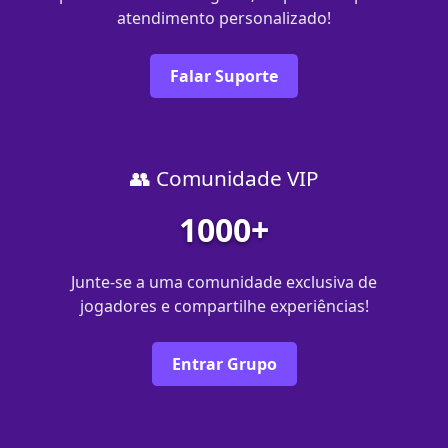
atendimento personalizado!
Falar Suporte
👥 Comunidade VIP
1000+
Junte-se a uma comunidade exclusiva de
jogadores e compartilhe experiências!
Entrar Grupo