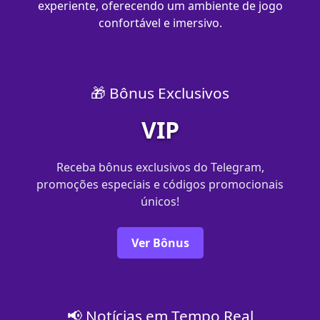
experiente, oferecendo um ambiente de jogo
confortável e imersivo.
🎁 Bônus Exclusivos
VIP
Receba bônus exclusivos do Telegram,
promoções especiais e códigos promocionais
únicos!
Ver Bônus
📢 Notícias em Tempo Real