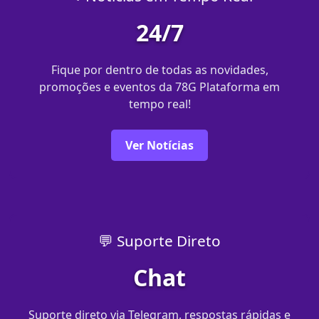
24/7
Fique por dentro de todas as novidades,
promoções e eventos da 78G Plataforma em
tempo real!
Ver Notícias
💬 Suporte Direto
Chat
Suporte direto via Telegram, respostas rápidas e