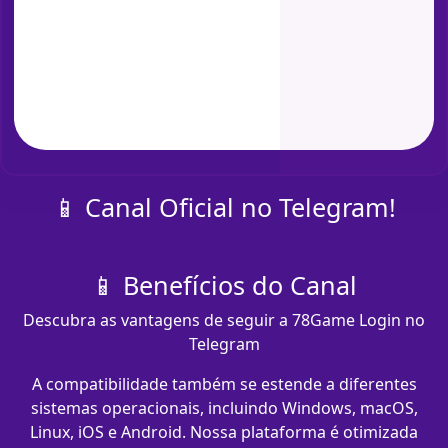
📱 Canal Oficial no Telegram!
📱 Benefícios do Canal
Descubra as vantagens de seguir a 78Game Login no
Telegram
A compatibilidade também se estende a diferentes
sistemas operacionais, incluindo Windows, macOS,
Linux, iOS e Android. Nossa plataforma é otimizada