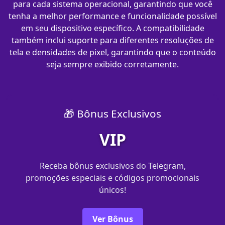
para cada sistema operacional, garantindo que você
tenha a melhor performance e funcionalidade possível
em seu dispositivo específico. A compatibilidade
também inclui suporte para diferentes resoluções de
tela e densidades de pixel, garantindo que o conteúdo
seja sempre exibido corretamente.
🎁 Bônus Exclusivos
VIP
Receba bônus exclusivos do Telegram,
promoções especiais e códigos promocionais
únicos!
Ver Bônus