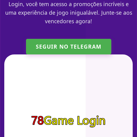
Login, você tem acesso a promoções incríveis e
uma experiência de jogo inigualável. Junte-se aos
vencedores agora!
SEGUIR NO TELEGRAM