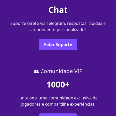
Chat
Suporte direto via Telegram, respostas rápidas e
atendimento personalizado!
Falar Suporte
👥 Comunidade VIP
1000+
Junte-se a uma comunidade exclusiva de
jogadores e compartilhe experiências!