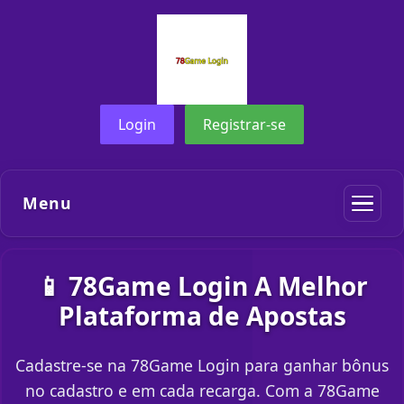
Login
Registrar-se
Menu
📱 78Game Login A Melhor
Plataforma de Apostas
Cadastre-se na 78Game Login para ganhar bônus
no cadastro e em cada recarga. Com a 78Game