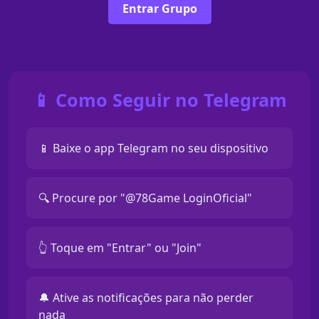
Entrar Grupo
📱 Como Seguir no Telegram
📱 Baixe o app Telegram no seu dispositivo
🔍 Procure por "@78Game LoginOficial"
👆 Toque em "Entrar" ou "Join"
🔔 Ative as notificações para não perder
nada