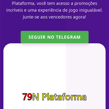
Plataforma, você tem acesso a promoções
incríveis e uma experiência de jogo inigualável.
Junte-se aos vencedores agora!
SEGUIR NO TELEGRAM