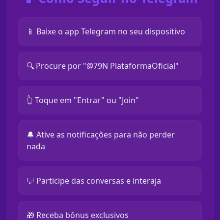
📱 Baixe o app Telegram no seu dispositivo
🔍 Procure por "@79N PlataformaOficial"
👆 Toque em "Entrar" ou "Join"
🔔 Ative as notificações para não perder
nada
💬 Participe das conversas e interaja
🎁 Receba bônus exclusivos