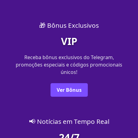
🎁 Bônus Exclusivos
VIP
Receba bônus exclusivos do Telegram,
promoções especiais e códigos promocionais
únicos!
Ver Bônus
📢 Notícias em Tempo Real
24/7