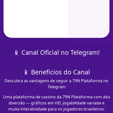
📱 Canal Oficial no Telegram!
📱 Benefícios do Canal
Descubra as vantagens de seguir a 79N Plataforma no
Telegram
Uma plataforma de cassino da 79N Plataforma com alta
diversão — gráficos em HD, jogabilidade variada e
muita interatividade para os jogadores brasileiros.