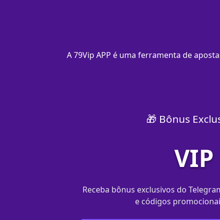
A 79Vip APP é uma ferramenta de apostas
🎁 Bônus Exclu
VIP
Receba bônus exclusivos do Telegra
e códigos promocionai