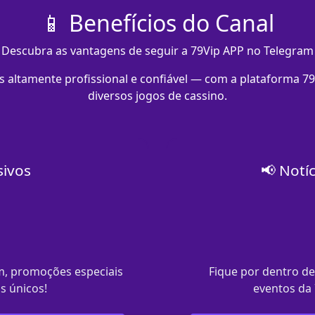
📱 Benefícios do Canal
Descubra as vantagens de seguir a 79Vip APP no Telegram
 altamente profissional e confiável — com a plataforma 79V
diversos jogos de cassino.
sivos
📢 Notí
m, promoções especiais
Fique por dentro d
s únicos!
eventos da