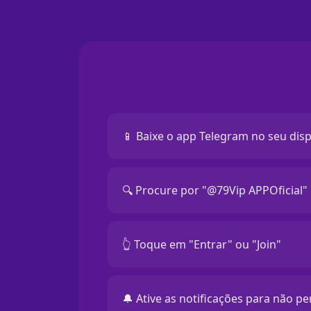
📱 Baixe o app Telegram no seu disp
🔍 Procure por "@79Vip APPOficial"
👆 Toque em "Entrar" ou "Join"
🔔 Ative as notificações para não p