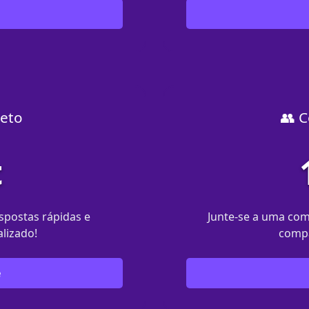
reto
👥 
t
espostas rápidas e
Junte-se a uma com
lizado!
compa
e