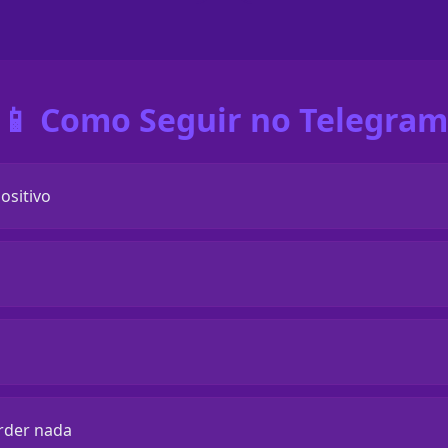
📱 Como Seguir no Telegram
ositivo
erder nada