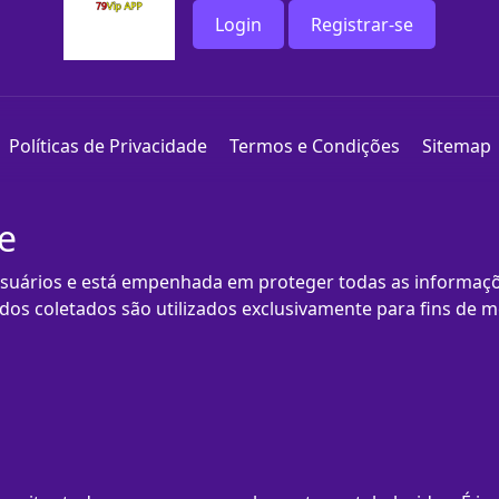
Login
Registrar-se
Políticas de Privacidade
Termos e Condições
Sitemap
de
 usuários e está empenhada em proteger todas as informaç
os coletados são utilizados exclusivamente para fins de m