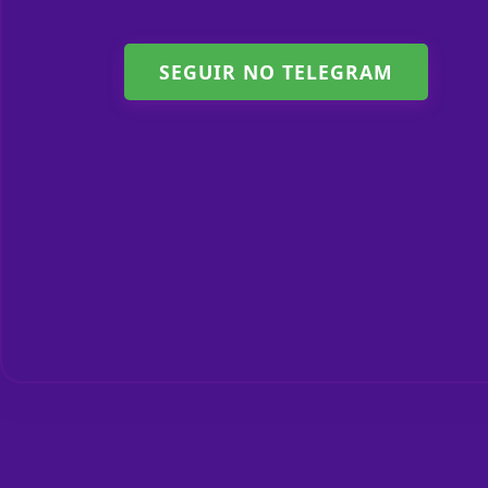
SEGUIR NO TELEGRAM