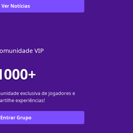
Ver Notícias
Comunidade VIP
1000+
unidade exclusiva de jogadores e
rtilhe experiências!
Entrar Grupo