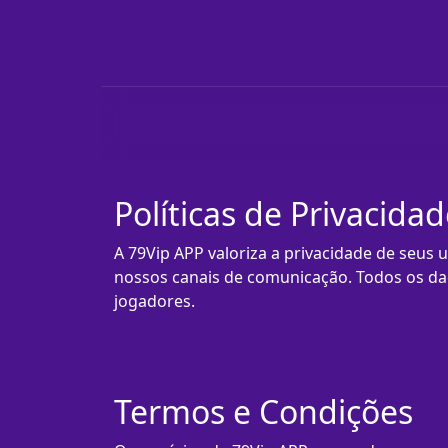
Políticas de Privacida
A 79Vip APP valoriza a privacidade de seus
nossos canais de comunicação. Todos os dad
jogadores.
Termos e Condições