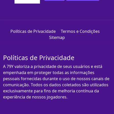
Políticas de Privacidade
Termos e Condições
Sitemap
Políticas de Privacidade
A 79Y valoriza a privacidade de seus usuários e está
empenhada em proteger todas as informações
pessoais fornecidas durante o uso de nossos canais de
comunicação. Todos os dados coletados são utilizados
exclusivamente para fins de melhoria contínua da
experiência de nossos jogadores.