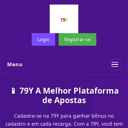
Login
Registrar-se
Menu
📱 79Y A Melhor Plataforma
de Apostas
Cadastre-se na 79Y para ganhar bônus no
cadastro e em cada recarga. Com a 79Y, você tem