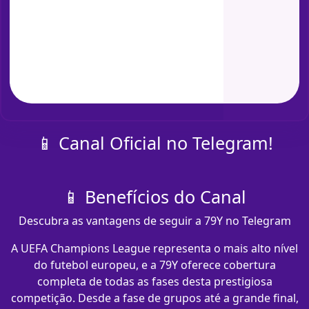
📱 Canal Oficial no Telegram!
📱 Benefícios do Canal
Descubra as vantagens de seguir a 79Y no Telegram
A UEFA Champions League representa o mais alto nível
do futebol europeu, e a 79Y oferece cobertura
completa de todas as fases desta prestigiosa
competição. Desde a fase de grupos até a grande final,