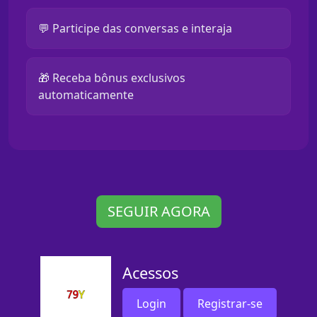
💬 Participe das conversas e interaja
🎁 Receba bônus exclusivos
automaticamente
SEGUIR AGORA
Acessos
Login
Registrar-se