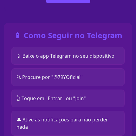
📱 Como Seguir no Telegram
📱 Baixe o app Telegram no seu dispositivo
🔍 Procure por "@79YOficial"
👆 Toque em "Entrar" ou "Join"
🔔 Ative as notificações para não perder
nada